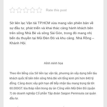
Rate this post
Sở liên lạc Vận tải TP.HCM vừa mang văn phiên bản về
sự đầu tư, phát triển và khai thác cảng hành khách bên
trên sông Nhà Bè và sông Sài Gòn, trong đó mang nhị
bến du thuyền tại Mũi Đèn Đỏ và khu cảng. Nhà Rồng –
Khánh Hội.
Hình minh họa
Theo lên tiếng của Sở liên lạc vận tải, phương án xây dựng bến tàu
khách quốc tế bên trên sông Nhà Bè với tổng kinh phí hơn 840 tỷ
đồng. Cảng được xây giới hạn để tiếp nhận tàu mang trọng tải tới
60.000GT. tòa tháp nằm trong dự án Công viên Mũi Đèn Đỏ (quận
7) do doanh nghiệp Cổ phần Tập đoàn Saigon Peninsula cai quản
đầu tư.