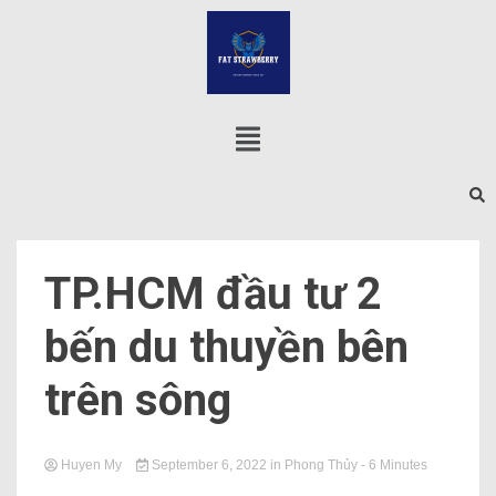
TP.HCM đầu tư 2
bến du thuyền bên
trên sông
Huyen My
September 6, 2022
in
Phong Thủy
- 6 Minutes