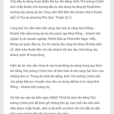
Chủ đầu tư đang hoàn thiện thủ tục lên tiếng, trình Thủ tướng Chính
phủ chấp thuận chủ trương đầu tư xây dựng hạ tầng kỹ thuật theo
hướng xây dựng dự án Công viên Mũi Đèn Đỏ và khu nhà ở thành
phố 117ha tại phường Phú Quý. Thuận (Q.7).
Cảng thứ nhị nằm bên trên sông Sài Gòn là cảng Nhà Rồng –
Khánh Hội nằm trong dự án khu phức tạp Nhà Rồng – Khánh Hội
(Quận 4) do doanh nghiệp TNHH Đầu tư Phát triển Ngọc Viễn
Đông cai quản đầu tư, Dự án mang cầu cảng bê tông cốt thép kiên
cố, đảm bảo thuận tiện cho tàu khách nội địa, tàu nhà hàng, tàu
khách quốc tế hoạt động.
Hiện dự án này vẫn chưa đi vào hoạt động do đang trong quy trình
lên tiếng Thủ tướng Chính phủ về tình hình di dời cảng Sài Gòn của
những đơn vị. Trong đó phải lên tiếng, trình Thủ tướng Chính phủ
cho phép tiếp tục chuyển mục tiêu sử dụng đất tại vị trí cảng Nhà
Rồng – Khánh Hội (cảng cũ).
Sở liên lạc vận tải kiến ​​nghị UBND TP.HCM sớm lên tiếng Thủ
tướng Chính phủ để tháo gỡ những tồn tại, hạn chế nêu bên trên.
Nếu được chấp thuận, đơn vị sẽ phối ưa thích với chủ đầu tư đẩy
thời gian nhanh tiến độ xây dựng nhị cảng.