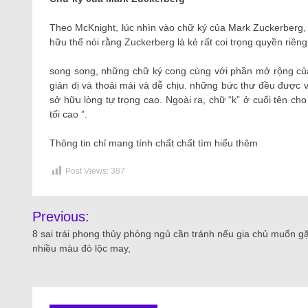
Theo McKnight, lúc nhìn vào chữ ký của Mark Zuckerberg, 
hữu thể nói rằng Zuckerberg là kẻ rất coi trọng quyền riêng 
song song, những chữ ký cong cùng với phần mở rộng của c
giản dị và thoải mái và dễ chịu. những bức thư đều được vi
sở hữu lòng tự trọng cao. Ngoài ra, chữ “k” ở cuối tên c
tối cao ”.
Thông tin chỉ mang tính chất chất tìm hiểu thêm
Post Views:
387
Previous:
8 sai trái phong thủy phòng ngủ cần tránh nếu gia chủ muốn g
nhiều màu đỏ lộc may,