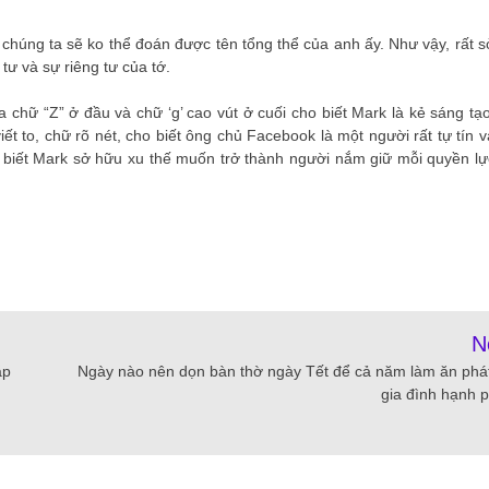
chúng ta sẽ ko thể đoán được tên tổng thể của anh ấy. Như vậy, rất s
tư và sự riêng tư của tớ.
hữ “Z” ở đầu và chữ ‘g’ cao vút ở cuối cho biết Mark là kẻ sáng tạo
ết to, chữ rõ nét, cho biết ông chủ Facebook là một người rất tự tín v
ho biết Mark sở hữu xu thế muốn trở thành người nắm giữ mỗi quyền lự
N
ặp
Ngày nào nên dọn bàn thờ ngày Tết để cả năm làm ăn phát
gia đình hạnh 