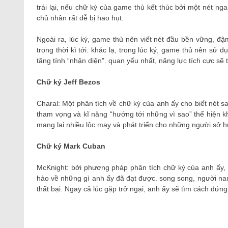
trái lại, nếu chữ ký của game thủ kết thúc bởi một nét n
chủ nhân rất dễ bị hao hụt.
Ngoài ra, lúc ký, game thủ nên viết nét đầu bền vững, đậm
trong thời kì tới. khác lạ, trong lúc ký, game thủ nên sử 
tăng tính “nhận diện”. quan yếu nhất, năng lực tích cực sẽ 
Chữ ký Jeff Bezos
Charal: Một phân tích về chữ ký của anh ấy cho biết nét s
tham vọng và kĩ năng “hướng tới những vì sao” thể hiện kh
mang lại nhiều lộc may và phát triển cho những người sở h
Chữ ký Mark Cuban
McKnight: bởi phương pháp phân tích chữ ký của anh ấy, né
hào về những gì anh ấy đã đạt được. song song, người nam 
thất bại. Ngay cả lúc gặp trở ngại, anh ấy sẽ tìm cách đứng