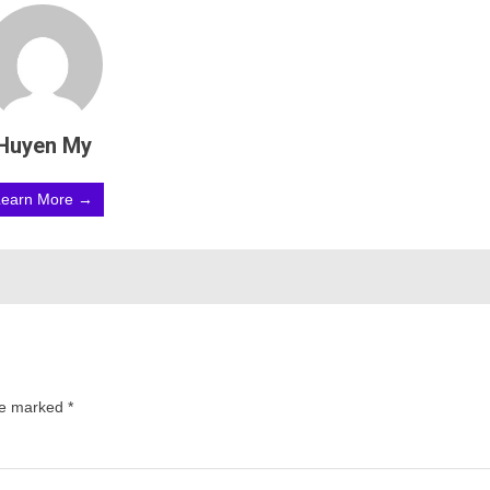
Huyen My
Learn More →
are marked
*