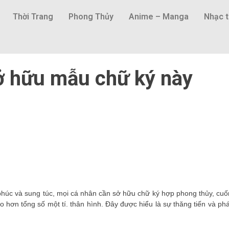
Thời Trang
Phong Thủy
Anime – Manga
Nhạc t
ở hữu mẫu chữ ký này
húc và sung túc, mọi cá nhân cần sở hữu chữ ký hợp phong thủy, cuố
ao hơn tổng số một tí. thân hình. Đây được hiểu là sự thăng tiến và phá