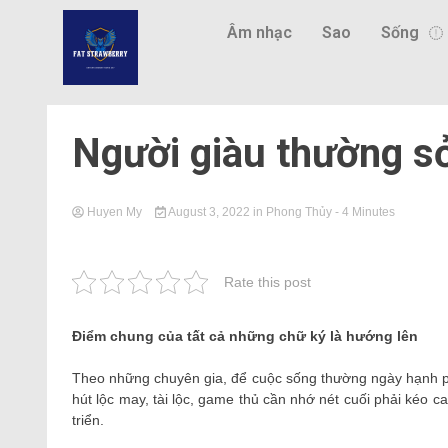
Âm nhạc
Sao
Sống
Người giàu thường s
Huyen My
August 3, 2022
in
Phong Thủy
- 4 Minutes
Rate this post
Điểm chung của tất cả những chữ ký là hướng lên
Theo những chuyên gia, để cuộc sống thường ngày hạnh p
hút lộc may, tài lộc, game thủ cần nhớ nét cuối phải kéo c
triển.