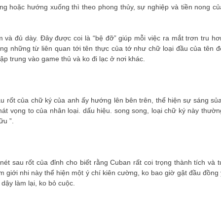
gang hoặc hướng xuống thì theo phong thủy, sự nghiệp và tiền nong củ
 và đủ dày. Đây được coi là “bệ đỡ” giúp mỗi việc ra mắt trơn tru hơ
dụng những từ liên quan tới tên thực của tớ như chữ loại đầu của tên đ
tập trung vào game thủ và ko đi lạc ở nơi khác.
au rốt của chữ ký của anh ấy hướng lên bên trên, thể hiện sự sáng sủa
át vọng to của nhân loại. dấu hiệu. song song, loại chữ ký này thườn
ữu ”.
t sau rốt của đỉnh cho biết rằng Cuban rất coi trọng thành tích và t
giới nhi này thể hiện một ý chí kiên cường, ko bao giờ gật đầu đồng 
 dậy làm lại, ko bỏ cuộc.