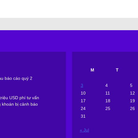
M
T
sau báo cáo quý 2
3
4
5
10
11
12
riệu USD phí tư vấn
17
18
19
g khoán bị cảnh báo
24
25
26
31
« Jul