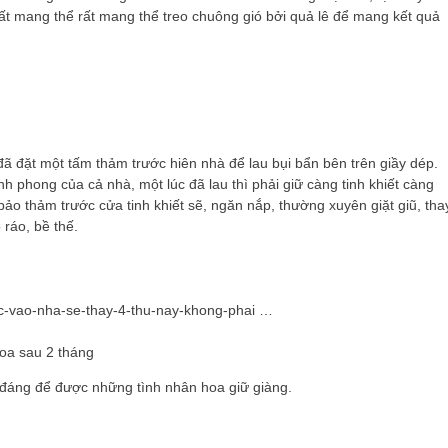
ất mang thể rất mang thể treo chuông gió bởi quả lê để mang kết quả
đã đặt một tấm thảm trước hiên nhà để lau bụi bẩn bên trên giầy dép.
ình phong của cả nhà, một lúc đã lau thì phải giữ càng tinh khiết càng
ảo thảm trước cửa tinh khiết sẽ, ngăn nắp, thường xuyên giặt giũ, tha
 ráo, bề thế.
oc-vao-nha-se-thay-4-thu-nay-khong-phai …
ất đáng để được những tình nhân hoa giữ giàng.