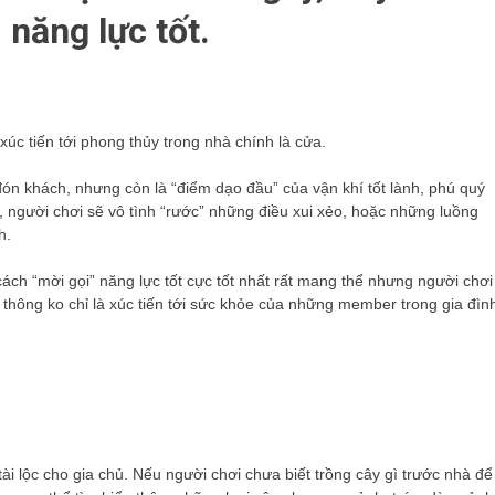
năng lực tốt.
xúc tiến tới phong thủy trong nhà chính là cửa.
đón khách, nhưng còn là “điểm dạo đầu” của vận khí tốt lành, phú quý
lý, người chơi sẽ vô tình “rước” những điều xui xẻo, hoặc những luồng
h.
cách “mời gọi” năng lực tốt cực tốt nhất rất mang thể nhưng người chơi
u thông ko chỉ là xúc tiến tới sức khỏe của những member trong gia đìn
i lộc cho gia chủ. Nếu người chơi chưa biết trồng cây gì trước nhà để