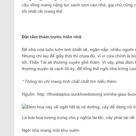
cầu vồng mang năng lực xanh tươi vào nhà, gia chủ cũng r
tốt nhất rất mang thể.
Đặt tấm thảm trước hiên nhà
Để nhà cửa luôn luôn tinh khiết sẽ, ngăn nắp, nhiều người 
Nhưng chỉ lau đế giầy thôi thì chưa đủ, vì vì cửa chính là b
tốt, Thần Tài sẽ thường xuyên ghé thăm. Vì vậy, phải đảm b
thường xuyên là cách tối kỵ, để tổng thể ngôi nhà trông cao
* Thông tin chỉ mang tính chất chất tìm hiểu thêm
Nguồn: http: //thoidaiplus.suckhoedoisong.vn/nha-giau-bu
Là loài hoa tượng trưng cho ý nghĩa tài lộc, cây phát tài r
Ngôi nhà mang một khu vườn