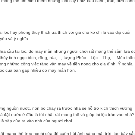
 mang thể tìm hiểu thêm những loại cây như: cau cảnh, trúc, dừa cảnh
lộc hay phong thủy thích ưa thích với gia chủ ko chỉ là vào dịp cuối
yếu và ý nghĩa.
ĩa cầu tài lộc, đỏ may mắn nhưng người chơi rất mang thể sắm lựa đ
 thủy tinh ngọc bích, rồng, rùa,…, tượng Phúc – Lộc – Thọ,… Mèo thần
 trong những công việc tăng vận may về tiền nong cho gia đình. Ý nghĩa
i lộc của bạn gặp nhiều đỏ may mắn hơn.
ng nguồn nước, non bộ chảy ra trước nhà sẽ hỗ trợ kích thích vượng
 đặt nước ở đâu là tốt nhất rất mang thể và giúp tài lộc tràn vào nhà?
 là sắp cửa ra vào nhà của người chơi.
ất mang thể treo ngoài cửa để cuốn hút ánh sáng mặt trời, tạo bảy sắ