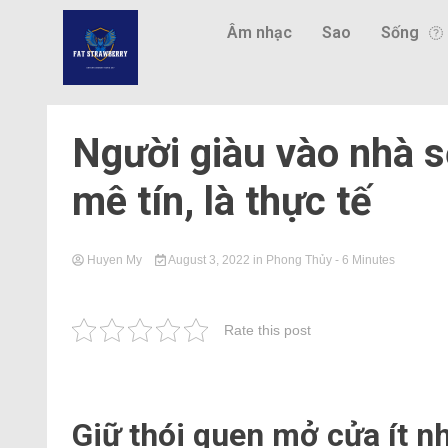
Âm nhạc
Sao
Sống
Người giàu vào nhà sẽ
mê tín, là thực tế
Huyen My
August 3, 2022
in
Phong Thủy
- 6 Minutes
Rate this post
Giữ thói quen mở cửa ít nh