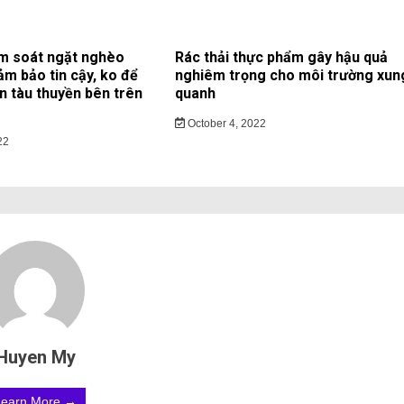
m soát ngặt nghèo
Rác thải thực phẩm gây hậu quả
ảm bảo tin cậy, ko để
nghiêm trọng cho môi trường xun
ạn tàu thuyền bên trên
quanh
October 4, 2022
22
Huyen My
Learn More →