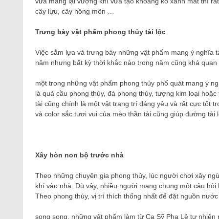
vừa mang lại vượng khí vừa tạo khoảng ko xanh mát thì rất
cây lựu, cây hồng môn …
Trưng bày vật phẩm phong thủy tài lộc
Việc sắm lựa và trưng bày những vật phẩm mang ý nghĩa tài 
năm nhưng bất kỳ thời khắc nào trong năm cũng khá quan 
một trong những vật phẩm phong thủy phổ quát mang ý ngh
là quả cầu phong thủy, đá phong thủy, tượng kim loại hoặc
tài cũng chính là một vật trang trí đáng yêu và rất cực tốt
và color sắc tươi vui của mèo thần tài cũng giúp đường tà
Xây hòn non bộ trước nhà
Theo những chuyên gia phong thủy, lúc người chơi xây ngừ
khí vào nhà. Dù vậy, nhiều người mang chung một câu hỏi là
Theo phong thủy, vị trí thích thống nhất để đặt nguồn nước
song song, những vật phẩm làm từ Ca Sỹ Pha Lê tự nhiên r