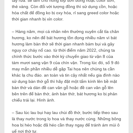
tẩy rửa. sẽ làm cho hỏng lớp sơn bóng hoặc color sơn,
thẻ vàng. Còn đối với tượng đồng thì sử dụng cồn, hoặc
hóa chất để đồng ko bị oxy hóa, rỉ sang greed color hoặc
thời gian nhanh bị xỉn color.
– Hàng năm, mọi cá nhân nên thường xuyên cắt tỉa chân
hương, ko nên để bát hương tồn đọng nhiều năm vì bát
hương làm bàn thờ sẽ thời gian nhanh bám bụi và gây
nguy cơ cháy nổ cao. từ thời điểm năm 2022, chúng ta
chính thức bước vào thời kỳ chuyển giao từ vận 8 của
tám mươi sang vận 9 của chín vận. Trong lúc đó, số 9 đỏ
may mắn phần nhiều dễ gặp Tai họa nên chúng ta cần
khác lạ chu đáo. an toàn và tin cậy nhất nếu gia đình nào
sử dụng bàn thờ gỗ thì hãy đặt một tấm kính lên bề mặt
bàn thờ và dán đề can vân gỗ hoặc đề can vân gỗ lên
bên trên để bàn thờ, ảnh bàn thờ, bát hương ko bị phản
chiếu trái lại. Hình ảnh.
– Sau lúc lau bụi hay lau chùi đồ thờ, bước tiếp theo sau
là thay nước trong lọ hoa và thay nước cúng. Những bông
hoa bị héo hoặc đã héo cần thay ngay để tránh ám mùi ô
uế nơi thờ tự.