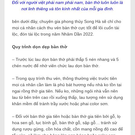
Đối với người việt phái nam phái nam, bàn thờ luôn luôn là
nơi linh thiêng và tôn kính nhất của mỗi gia đình.
bên dưới đây, chuyên gia phong thủy Song Hà sẽ chỉ cho
mọi cá nhân cách thu vén bàn thờ cực tốt để lôi cuốn tài
lộc, đón tài lộc trong năm Nhâm Dần 2022.
Quy trình dọn dẹp bàn thờ
– Trước lúc lau dọn bàn thờ phải thắp 5 nén nhang và 5
chén nước để nhờ viên chức lau dọn bàn thờ.
– Trong quy trình thu vén, thông thường việc trước tiên
mọi cá nhân cần làm là phủ bát hương nếu nhà ko tồn tại
ngai rồng thờ gia tiên. Nếu ko, những ngôi nhà vẫn nên
lau từ bên trên cao rồi xuống thấp, lau tượng nên sử dụng
khăn mềm để tránh trầy xước hoặc phai color sơn.
– Đối với bàn thờ gia tiên hoặc bàn thờ gia tiên bởi gỗ, lọ
hoa sen gỗ, lục bình gỗ, bàn thờ gỗ, sập gỗ… tránh sử
dụng rượu gừng, cồn hóa chất, cồn mang nồng độ cao để