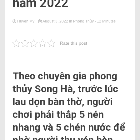
năm 2022
Huyen My
August 3, 2022
in
Phong Thủy
- 12 Minutes
Rate this post
Theo chuyên gia phong
thủy Song Hà, trước lúc
lau dọn bàn thờ, người
chơi phải thắp 5 nén
nhang và 5 chén nước để