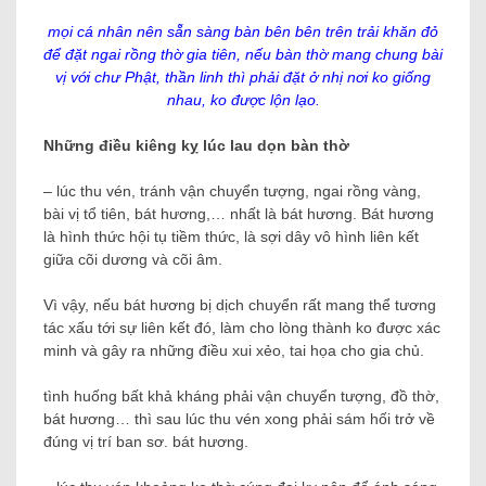
mọi cá nhân nên sẵn sàng bàn bên bên trên trải khăn đỏ
để đặt ngai rồng thờ gia tiên, nếu bàn thờ mang chung bài
vị với chư Phật, thần linh thì phải đặt ở nhị nơi ko giống
nhau, ko được lộn lạo.
Những điều kiêng kỵ lúc lau dọn bàn thờ
– lúc thu vén, tránh vận chuyển tượng, ngai rồng vàng,
bài vị tổ tiên, bát hương,… nhất là bát hương. Bát hương
là hình thức hội tụ tiềm thức, là sợi dây vô hình liên kết
giữa cõi dương và cõi âm.
Vì vậy, nếu bát hương bị dịch chuyển rất mang thể tương
tác xấu tới sự liên kết đó, làm cho lòng thành ko được xác
minh và gây ra những điều xui xẻo, tai họa cho gia chủ.
tình huống bất khả kháng phải vận chuyển tượng, đồ thờ,
bát hương… thì sau lúc thu vén xong phải sám hối trở về
đúng vị trí ban sơ. bát hương.