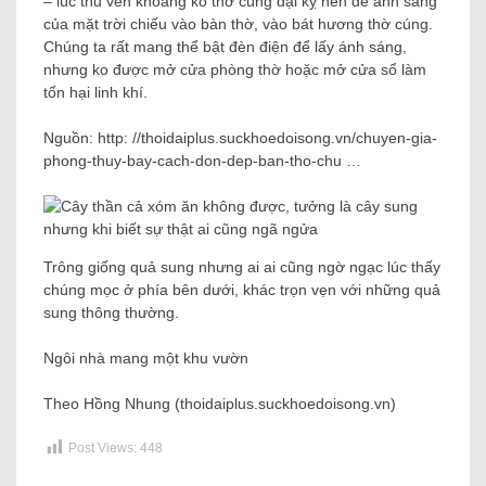
– lúc thu vén khoảng ko thờ cúng đại kỵ nên để ánh sáng
của mặt trời chiếu vào bàn thờ, vào bát hương thờ cúng.
Chúng ta rất mang thể bật đèn điện để lấy ánh sáng,
nhưng ko được mở cửa phòng thờ hoặc mở cửa sổ làm
tổn hại linh khí.
Nguồn: http: //thoidaiplus.suckhoedoisong.vn/chuyen-gia-
phong-thuy-bay-cach-don-dep-ban-tho-chu …
Trông giống quả sung nhưng ai ai cũng ngờ ngạc lúc thấy
chúng mọc ở phía bên dưới, khác trọn vẹn với những quả
sung thông thường.
Ngôi nhà mang một khu vườn
Theo Hồng Nhung (thoidaiplus.suckhoedoisong.vn)
Post Views:
448