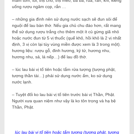
mắm tôm, tỏi, thịt chó, thịt mèo, ba ba, rùa, rắn, khỉ, kiêng
uống rượu ngâm cọp, rắn …
– những gia đình nên sử dụng nước sạch sẽ đun sôi để
nguội để lau bàn thờ. Nếu gia chủ chu đáo hơn, rất mang
thể sử dụng rượu trắng cho thêm một ít củ gừng giã nhỏ
hoặc nước đun từ 5 vị thuốc (quế khô, hồi khô là 2 vị nhất
định, 3 vị còn lại tùy vùng miền được xem là 3 trong một).
hương liệu: rượu gỗ, đinh hương, kỷ tử, hương nhu,
hương nhu, sả, lá nếp…) để lau đồ thờ.
– lúc lau bài vị tổ tiên hoặc tắm rửa tượng (tượng phật,
tượng thần tài…) phải sử dụng nước ấm, ko sử dụng
nước lạnh.
– Tuyệt đối ko lau bài vị tổ tiên trước bài vị Thần, Phật.
Người xưa quan niệm như vậy là ko tôn trọng và hạ bệ
Thần, Phật.
lúc lau bài vị tổ tiên hoặc tắm tượng (tượng phật, tượng