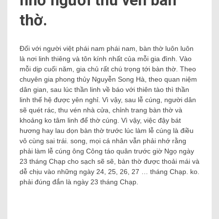
nhờ người thu vén bàn
thờ.
Đối với người việt phái nam phái nam, bàn thờ luôn luôn
là nơi linh thiêng và tôn kính nhất của mỗi gia đình. Vào
mỗi dịp cuối năm, gia chủ rất chú trọng tới bàn thờ. Theo
chuyên gia phong thủy Nguyễn Song Hà, theo quan niệm
dân gian, sau lúc thần linh về báo với thiên tào thì thần
linh thế hệ được yên nghỉ. Vì vậy, sau lễ cúng, người dân
sẽ quét rác, thu vén nhà cửa, chỉnh trang bàn thờ và
khoảng ko tâm linh để thờ cúng. Vì vậy, việc đậy bát
hương hay lau dọn bàn thờ trước lúc làm lễ cúng là điều
vô cùng sai trái. song, mọi cá nhân vẫn phải nhớ rằng
phải làm lễ cúng ông Công táo quân trước giờ Ngọ ngày
23 tháng Chạp cho sạch sẽ sẽ, bàn thờ được thoải mái và
dễ chịu vào những ngày 24, 25, 26, 27 … tháng Chạp. ko.
phải đúng đắn là ngày 23 tháng Chạp.