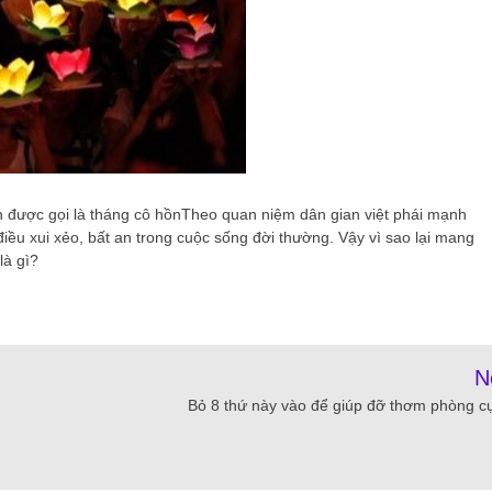
h được gọi là tháng cô hồn
Theo quan niệm dân gian việt phái mạnh
iều xui xẻo, bất an trong cuộc sống đời thường. Vậy vì sao lại mang
là gì?
N
Bỏ 8 thứ này vào để giúp đỡ thơm phòng cự