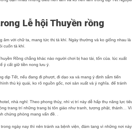
rong Lễ hội Thuyền rồng
g âm với chữ ta, mang tức thị tà khí. Ngày thường và ko giống nhau là
i cuốn tà khí.
i Thuyền Rồng chẳng khác nào người chơi bị hao tài, tốn của. lúc xuất
 ý cất giữ tiền nong lưu ý.
 dịp Tết, nếu đang đi phượt, đi dạo xa và mang ý định sắm tiến
nh thù kỳ quái, ko rõ nguồn gốc, nơi sản xuất và ý nghĩa. để tránh
otel, nhà nghỉ: Theo phong thủy, nhì vị trí này dễ hấp thụ năng lực tiê
òng trang trí những trang bị tôn giáo như tranh, tượng phật, thánh… Vì
minh chứng phòng mang vấn đề. .
rong ngày nay thì nên tránh xa bệnh viện, đám tang vì những nơi này