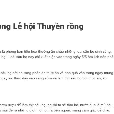
ong Lễ hội Thuyền rồng
u là phòng ban tiêu hóa thường ẩn chứa những loại sâu bọ sinh sống,
 loại. Loài sâu bọ này chỉ xuất hiện vào trong ngày 5/5 âm lịch nên phả
t sâu bọ bởi phương pháp ăn thức ăn và hoa quả vào trong ngày mùng
ngay lúc thức dậy vào sáng sớm và làm thịt sâu bọ bởi thức ăn, ko
ơm rượu để làm thịt sâu bọ, người ta sẽ tắm bởi nước đun lá mùi tàu,
m lá mùi để ra những giọt mồ hôi. ra bên ngoài, mang cảm giác dễ chịu,