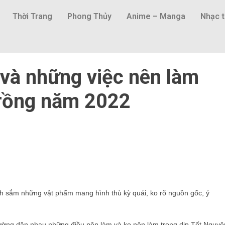
Thời Trang
Phong Thủy
Anime – Manga
Nhạc t
 và những việc nên làm
 rồng năm 2022
nh sắm những vật phẩm mang hình thù kỳ quái, ko rõ nguồn gốc, ý
ường dặn nhau những điều nên làm và ko nên làm trong dịp Tết Nguyê