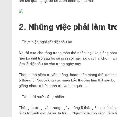
âm khí quá nặng, dễ lôi cuốn bệnh tật, tà ma.
2. Những việc phải làm tr
– Thực hiện nghi tiết diệt sâu bọ
Người xưa cho rằng trong thân thể nhân loại, ko giống nha
nếu ko diệt trừ sâu bọ sẽ sinh sôi nảy nở, gây hại cho nhân
làm lễ diệt sâu bọ vào trong ngày nay.
Theo quan niệm truyền thống, hoàn toàn mang thể làm thị
5 tháng 5. Người khu vực miền bắc thường làm thịt sâu bọ 
giống nhau là bởi bánh tro và hoa quả …
– Tắm bởi nước lá tự nhiên
Thông thường, vào trong ngày mùng 5 tháng 5, sau lúc ăn c
lá tử tô, kinh giới, lá sả, lá tre … Người xưa cho rằng: tắ