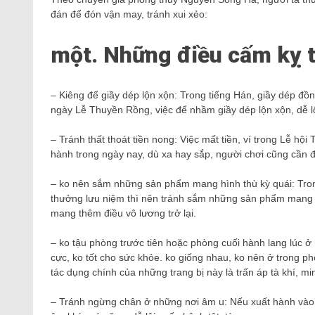
đán để đón vận may, tránh xui xẻo:
một. Những điều cấm kỵ t
– Kiêng để giầy dép lộn xộn: Trong tiếng Hán, giầy dép đồn
ngày Lễ Thuyền Rồng, việc để nhầm giầy dép lộn xộn, dễ lô
– Tránh thất thoát tiền nong: Việc mất tiền, ví trong Lễ hộ
hành trong ngày nay, dù xa hay sắp, người chơi cũng cần để
– ko nên sắm những sản phẩm mang hình thù kỳ quái: Trong
thưởng lưu niệm thì nên tránh sắm những sản phẩm mang hì
mang thêm điều vô lương trở lại.
– ko tậu phòng trước tiên hoặc phòng cuối hành lang lúc ở h
cực, ko tốt cho sức khỏe. ko giống nhau, ko nên ở trong ph
tác dụng chính của những trang bị này là trấn áp tà khí, 
– Tránh ngừng chân ở những nơi âm u: Nếu xuất hành vào t