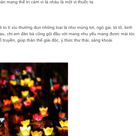
n mang thể trị cảm vì lá nhàu là một vị thuốc ta.
ẻ to tí xíu thường đun những loại lá như mùng tơi, ngò gai, tử tô, kinh
nhau, chị em đàn bà cũng gội đầu với mang nhu yếu mang được mái tóc
uyền, giúp thân thể giải độc, ý thức thư thái, sảng khoái.