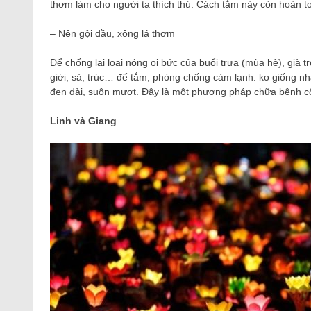
thơm làm cho người ta thích thú. Cách tắm này còn hoàn toà
– Nên gội đầu, xông lá thơm
Để chống lại loại nóng oi bức của buổi trưa (mùa hè), già tr
giới, sả, trúc… để tắm, phòng chống cảm lạnh. ko giống 
đen dài, suôn mượt. Đây là một phương pháp chữa bệnh cổ tr
Linh và Giang