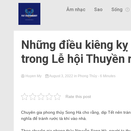
Âm nhạc
Sao
Sống
Những điều kiêng kỵ
trong Lễ hội Thuyền
Huyen My
August 3, 2022
in
Phong Thủy
- 6 Minutes
Rate this post
Chuyên gia phong thủy Song Hà cho rằng, dịp Tết nên trá
nghĩa để tránh rước tà khí vào nhà.
Theo chuyên gia phong thủy Nguyễn Song Hà, người ta th