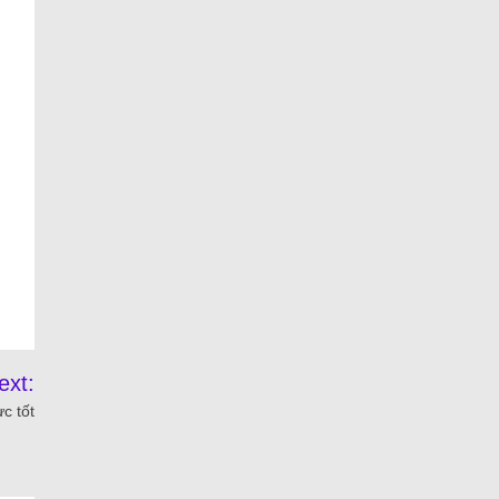
ext:
c tốt