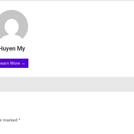
Huyen My
Learn More →
are marked
*